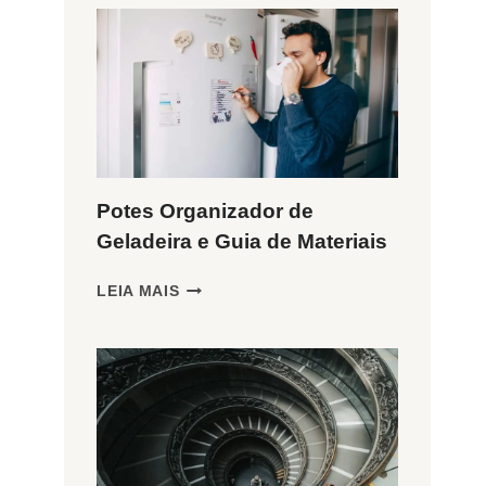
Potes Organizador de
Geladeira e Guia de Materiais
POTES
LEIA MAIS
ORGANIZADOR
DE
GELADEIRA
E
GUIA
DE
MATERIAIS