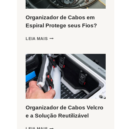
Organizador de Cabos em
Espiral Protege seus Fios?
ORGANIZADOR
LEIA MAIS
DE
CABOS
EM
ESPIRAL
PROTEGE
SEUS
FIOS?
Organizador de Cabos Velcro
e a Solução Reutilizável
ORGANIZADOR
LEIA MAIS