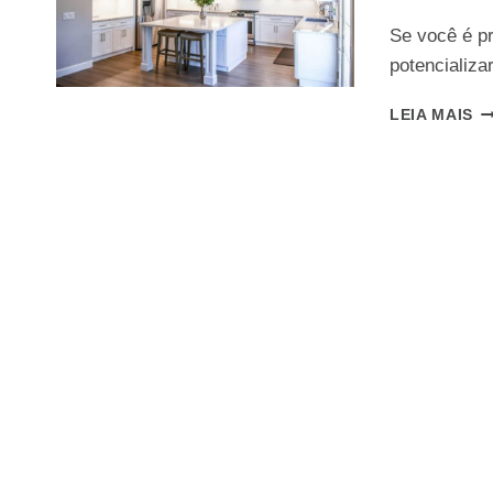
Se você é p
potencializa
G
LEIA MAIS
E
P
C
E
C
E