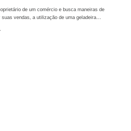
roprietário de um comércio e busca maneiras de
r suas vendas, a utilização de uma geladeira…
ELADEIRA
XPOSITORA
ARA
OMÉRCIO
OMO
SCOLHER