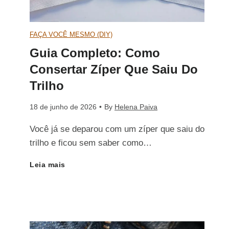
r
m
o
C
p
FAÇA VOCÊ MESMO (DIY)
n
Guia Completo: Como
o
l
s
Consertar Zíper Que Saiu Do
m
e
Trilho
e
G
t
18 de junho de 2026
•
By
Helena Paiva
r
a
Você já se deparou com um zíper que saiu do
o
t
trilho e ficou sem saber como…
r
:
a
Leia mais
G
f
C
r
u
o
o
Z
i