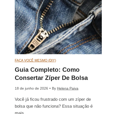
m
í
a
o
p
C
C
e
o
o
r
m
n
Q
p
FAÇA VOCÊ MESMO (DIY)
s
Guia Completo: Como
u
l
Consertar Zíper De Bolsa
e
e
e
18 de junho de 2026
•
By
Helena Paiva
r
S
t
Você já ficou frustrado com um zíper de
t
bolsa que não funciona? Essa situação é
a
o
mais…