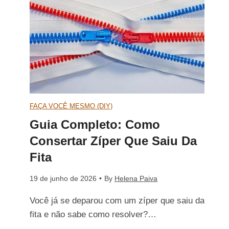
e
C
p
r
o
e
Q
m
r
u
p
Q
FAÇA VOCÊ MESMO (DIY)
e
Guia Completo: Como
l
u
Consertar Zíper Que Saiu Da
S
e
e
Fita
a
t
A
19 de junho de 2026
•
By
Helena Paiva
i
Você já se deparou com um zíper que saiu da
o
b
fita e não sabe como resolver?…
u
:
r