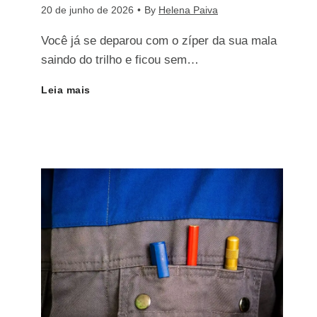
20 de junho de 2026
•
By
Helena Paiva
t
Você já se deparou com o zíper da sua mala
saindo do trilho e ficou sem…
o
Leia mais
C
:
o
C
m
o
o
m
C
o
o
C
n
o