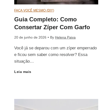
s
FAÇA VOCÊ MESMO (DIY)
n
Guia Completo: Como
e
s
Consertar Zíper Com Garfo
r
e
20 de junho de 2026
•
By
Helena Paiva
t
r
Você já se deparou com um zíper emperrado
e ficou sem saber como resolver? Essa
a
t
situação…
r
Leia mais
G
a
Z
u
r
í
i
Z
p
a
i