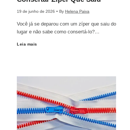
e
a
19 de junho de 2026
•
By
Helena Paiva
r
t
Você já se deparou com um zíper que saiu do
M
t
lugar e não sabe como consertá-lo?…
o
a
a
Leia mais
G
:
l
r
u
C
a
Z
i
o
í
a
m
p
C
o
e
o
C