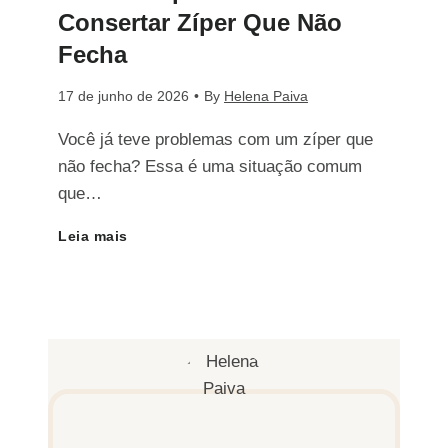
e
Consertar Zíper Que Não
e
e
Fecha
S
r
t
17 de junho de 2026
•
By
Helena Paiva
a
t
Você já teve problemas com um zíper que
o
i
não fecha? Essa é uma situação comum
a
:
que…
u
r
Leia mais
G
C
Z
u
o
í
i
m
p
a
o
e
C
C