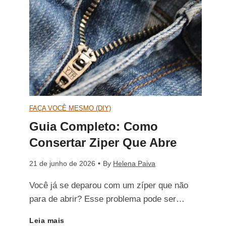
a
l
r
e
Z
t
í
o
p
:
e
C
r
o
Q
m
FAÇA VOCÊ MESMO (DIY)
u
o
Guia Completo: Como
e
C
b
Consertar Ziper Que Abre
o
r
n
21 de junho de 2026
•
By
Helena Paiva
a
s
d
Você já se deparou com um zíper que não
e
o
para de abrir? Esse problema pode ser…
r
C
t
Leia mais
o
G