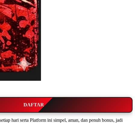
DAFTAR
etiap hari serta Platform ini simpel, aman, dan penuh bonus, jadi