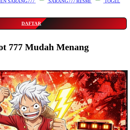
EN SARANG777
SARANG777 RESMI
TOGEL
DAFTAR
Slot 777 Mudah Menang