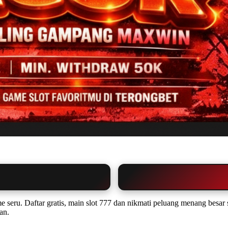
e seru. Daftar gratis, main slot 777 dan nikmati peluang menang besar s
an.