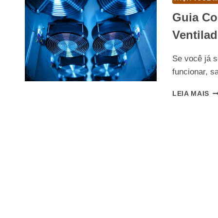
Guia Co
Ventilad
Se você já 
funcionar, s
G
LEIA MAIS
C
C
C
U
V