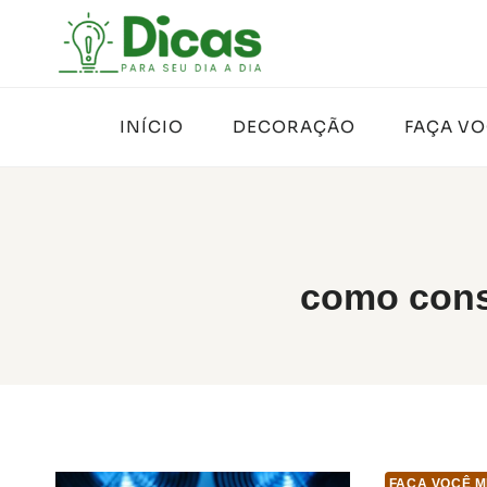
Pular
para
o
Conteúdo
INÍCIO
DECORAÇÃO
FAÇA V
como conse
FAÇA VOCÊ M