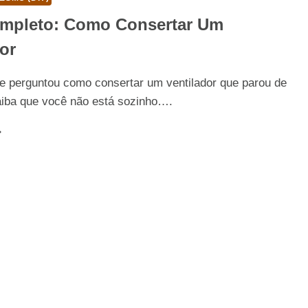
mpleto: Como Consertar Um
or
se perguntou como consertar um ventilador que parou de
aiba que você não está sozinho….
UIA
OMPLETO:
OMO
ONSERTAR
M
ENTILADOR