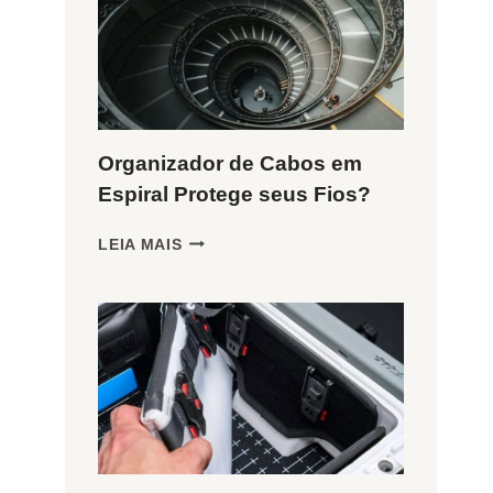
GUIA
DE
MATERIAIS
Organizador de Cabos em
Espiral Protege seus Fios?
ORGANIZADOR
LEIA MAIS
DE
CABOS
EM
ESPIRAL
PROTEGE
SEUS
FIOS?