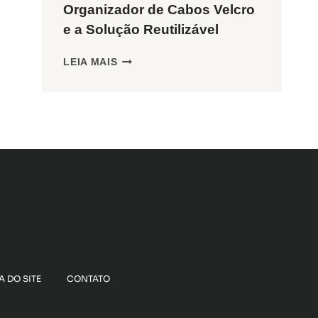
Organizador de Cabos Velcro
e a Solução Reutilizável
ORGANIZADOR
LEIA MAIS
DE
CABOS
VELCRO
E
A
SOLUÇÃO
REUTILIZÁVEL
 DO SITE
CONTATO