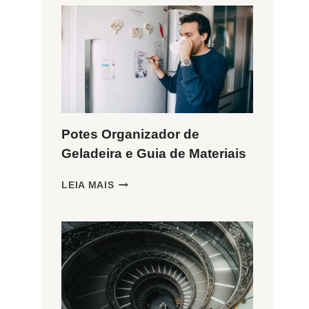
Potes Organizador de
Geladeira e Guia de Materiais
POTES
LEIA MAIS
ORGANIZADOR
DE
GELADEIRA
E
GUIA
DE
MATERIAIS