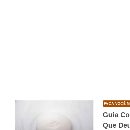
FAÇA VOCÊ M
Guia Co
Que Deu