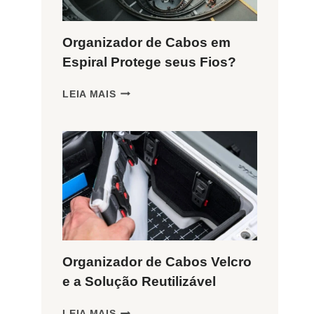
Organizador de Cabos em
Espiral Protege seus Fios?
ORGANIZADOR
LEIA MAIS
DE
CABOS
EM
ESPIRAL
PROTEGE
SEUS
FIOS?
Organizador de Cabos Velcro
e a Solução Reutilizável
ORGANIZADOR
LEIA MAIS