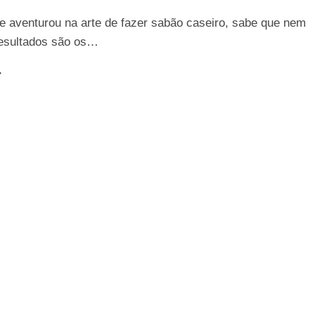
e aventurou na arte de fazer sabão caseiro, sabe que nem
esultados são os…
UIA
OMPLETO:
OMO
ONSERTAR
M
ABÃO
UE
EU
RRADO