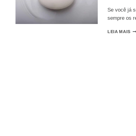
Se você já s
sempre os r
G
LEIA MAIS
C
C
C
U
S
Q
D
E