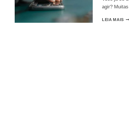
agir? Muita
G
LEIA MAIS
C
C
C
U
C