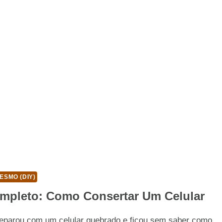
ESMO (DIY)
mpleto: Como Consertar Um Celular
deparou com um celular quebrado e ficou sem saber como