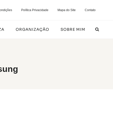
ondições
Política Privacidade
Mapa do Site
Contato
ZA
ORGANIZAÇÃO
SOBRE MIM
msung