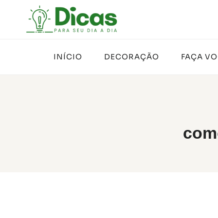
Pular
para
o
Conteúdo
INÍCIO
DECORAÇÃO
FAÇA V
como