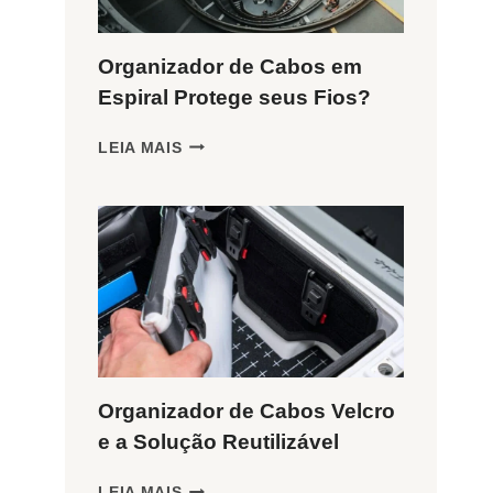
Organizador de Cabos em
Espiral Protege seus Fios?
ORGANIZADOR
LEIA MAIS
DE
CABOS
EM
ESPIRAL
PROTEGE
SEUS
FIOS?
Organizador de Cabos Velcro
e a Solução Reutilizável
ORGANIZADOR
LEIA MAIS