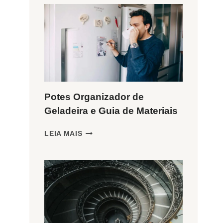
Potes Organizador de
Geladeira e Guia de Materiais
POTES
LEIA MAIS
ORGANIZADOR
DE
GELADEIRA
E
GUIA
DE
MATERIAIS