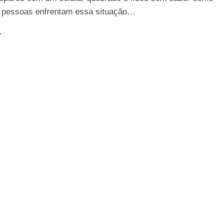
s pessoas enfrentam essa situação…
UIA
OMPLETO:
OMO
ONSERTAR
M
ELULAR