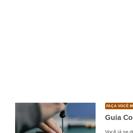
FAÇA VOCÊ M
Guia Co
Você já se 