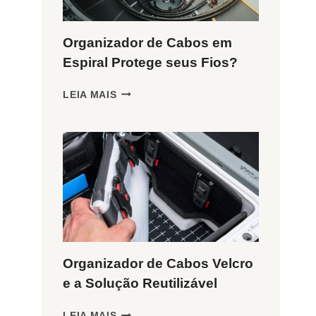
Organizador de Cabos em
Espiral Protege seus Fios?
ORGANIZADOR
LEIA MAIS
DE
CABOS
EM
ESPIRAL
PROTEGE
SEUS
FIOS?
Organizador de Cabos Velcro
e a Solução Reutilizável
ORGANIZADOR
LEIA MAIS