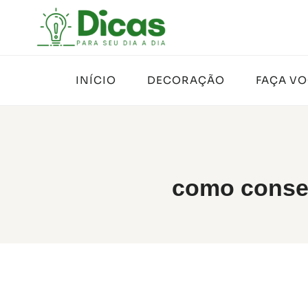
Pular
para
o
Conteúdo
INÍCIO
DECORAÇÃO
FAÇA V
como conser