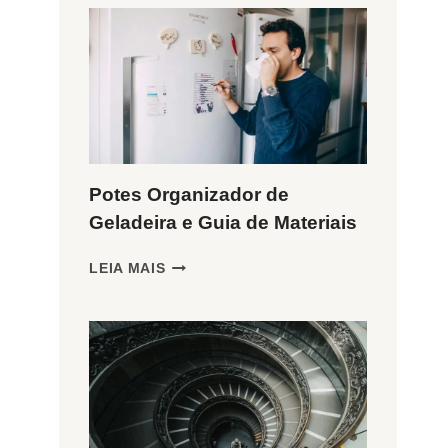
Potes Organizador de
Geladeira e Guia de Materiais
POTES
LEIA MAIS
ORGANIZADOR
DE
GELADEIRA
E
GUIA
DE
MATERIAIS