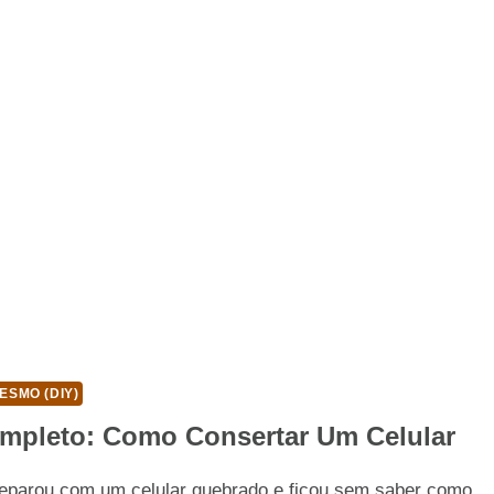
ESMO (DIY)
mpleto: Como Consertar Um Celular
deparou com um celular quebrado e ficou sem saber como