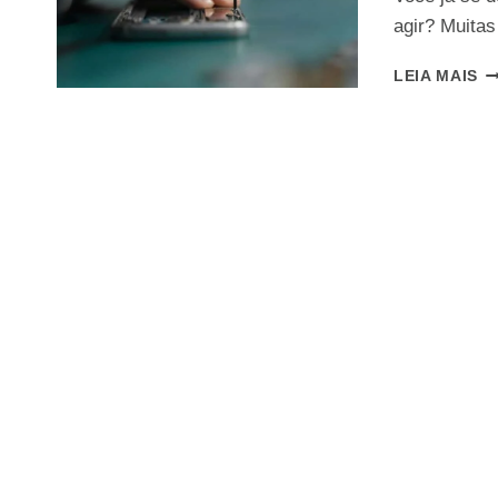
agir? Muita
G
LEIA MAIS
C
C
C
U
C