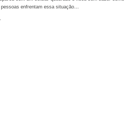
s pessoas enfrentam essa situação…
UIA
OMPLETO:
OMO
ONSERTAR
M
ELULAR