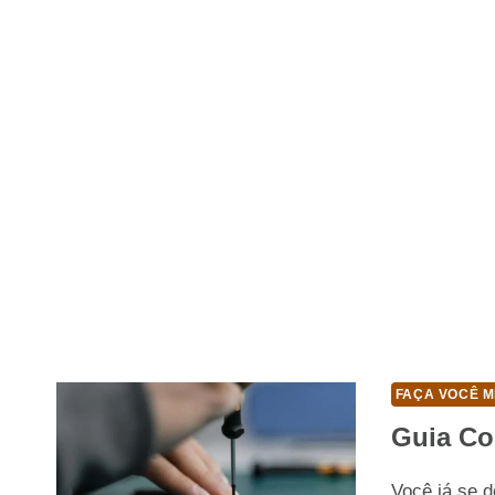
FAÇA VOCÊ M
Guia Co
Você já se 