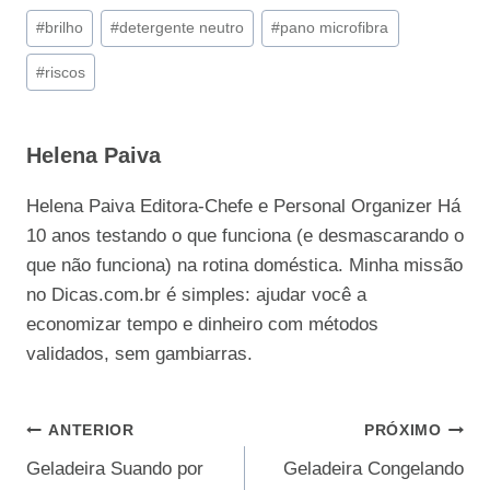
Tags
#
brilho
#
detergente neutro
#
pano microfibra
do
#
riscos
Post:
Helena Paiva
Helena Paiva Editora-Chefe e Personal Organizer Há
10 anos testando o que funciona (e desmascarando o
que não funciona) na rotina doméstica. Minha missão
no Dicas.com.br é simples: ajudar você a
economizar tempo e dinheiro com métodos
validados, sem gambiarras.
Navegação
ANTERIOR
PRÓXIMO
Geladeira Suando por
Geladeira Congelando
de