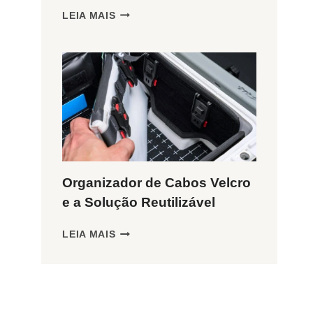
ORGANIZADOR
LEIA MAIS
DE
CABOS
EM
ESPIRAL
PROTEGE
SEUS
FIOS?
Organizador de Cabos Velcro
e a Solução Reutilizável
ORGANIZADOR
LEIA MAIS
DE
CABOS
VELCRO
E
A