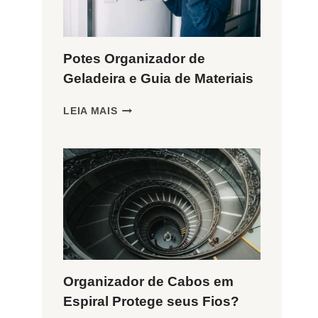
Potes Organizador de
Geladeira e Guia de Materiais
POTES
LEIA MAIS
ORGANIZADOR
DE
GELADEIRA
E
GUIA
DE
MATERIAIS
Organizador de Cabos em
Espiral Protege seus Fios?