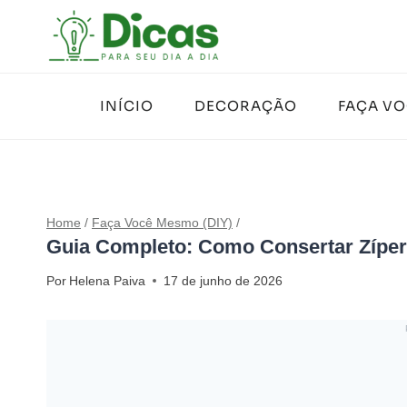
Pular
para
o
Conteúdo
INÍCIO
DECORAÇÃO
FAÇA V
Home
/
Faça Você Mesmo (DIY)
/
Guia Completo: Como Consertar Zípe
Por
Helena Paiva
17 de junho de 2026