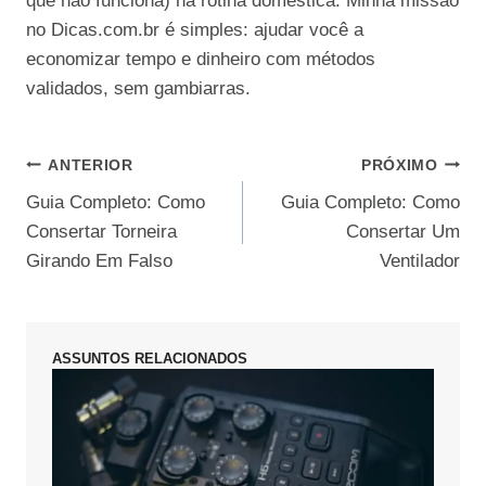
que não funciona) na rotina doméstica. Minha missão
no Dicas.com.br é simples: ajudar você a
economizar tempo e dinheiro com métodos
validados, sem gambiarras.
Navegação
ANTERIOR
PRÓXIMO
Guia Completo: Como
Guia Completo: Como
de
Consertar Torneira
Consertar Um
Post
Girando Em Falso
Ventilador
ASSUNTOS RELACIONADOS