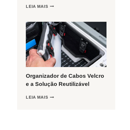
ORGANIZADOR
LEIA MAIS
DE
CABOS
EM
ESPIRAL
PROTEGE
SEUS
FIOS?
Organizador de Cabos Velcro
e a Solução Reutilizável
ORGANIZADOR
LEIA MAIS
DE
CABOS
VELCRO
E
A