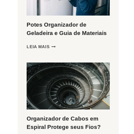
Potes Organizador de
Geladeira e Guia de Materiais
POTES
LEIA MAIS
ORGANIZADOR
DE
GELADEIRA
E
GUIA
DE
MATERIAIS
Organizador de Cabos em
Espiral Protege seus Fios?