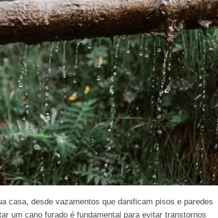
ua casa, desde vazamentos que danificam pisos e paredes
ar um cano furado é fundamental para evitar transtornos