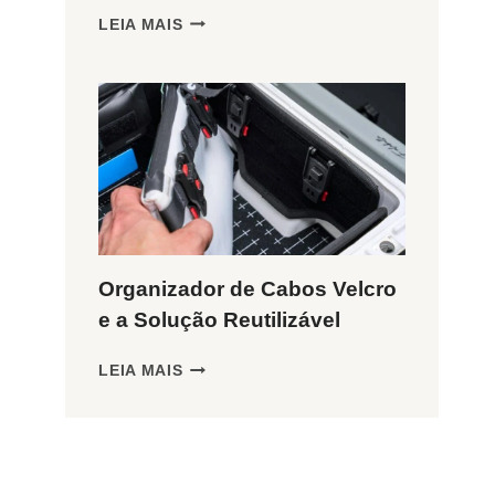
ORGANIZADOR
LEIA MAIS
DE
CABOS
EM
ESPIRAL
PROTEGE
SEUS
FIOS?
Organizador de Cabos Velcro
e a Solução Reutilizável
ORGANIZADOR
LEIA MAIS
DE
CABOS
VELCRO
E
A