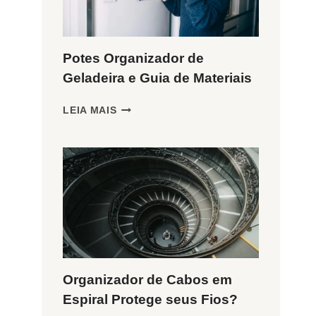
Potes Organizador de
Geladeira e Guia de Materiais
POTES
LEIA MAIS
ORGANIZADOR
DE
GELADEIRA
E
GUIA
DE
MATERIAIS
Organizador de Cabos em
Espiral Protege seus Fios?