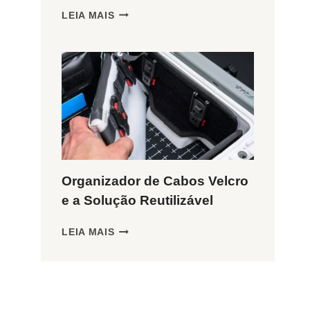
ORGANIZADOR
LEIA MAIS
DE
CABOS
EM
ESPIRAL
PROTEGE
SEUS
FIOS?
Organizador de Cabos Velcro
e a Solução Reutilizável
ORGANIZADOR
LEIA MAIS
DE
CABOS
VELCRO
E
A