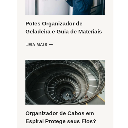
Potes Organizador de
Geladeira e Guia de Materiais
POTES
LEIA MAIS
ORGANIZADOR
DE
GELADEIRA
E
GUIA
DE
MATERIAIS
Organizador de Cabos em
Espiral Protege seus Fios?