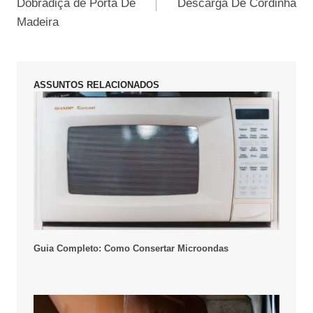
Dobradiça de Porta De
Descarga De Cordinha
Post
Madeira
ASSUNTOS RELACIONADOS
Guia Completo: Como Consertar Microondas