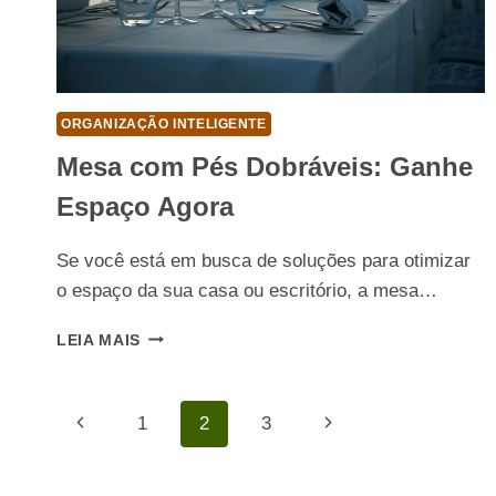
ORGANIZAÇÃO INTELIGENTE
Mesa com Pés Dobráveis: Ganhe
Espaço Agora
Se você está em busca de soluções para otimizar
o espaço da sua casa ou escritório, a mesa…
MESA
LEIA MAIS
COM
PÉS
DOBRÁVEIS:
Navegação
Página
1
2
3
Página
GANHE
ESPAÇO
Anterior
Seguinte
da
AGORA