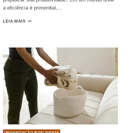
a eficiência é primordial,…
7
LEIA MAIS
IDEIAS
DE
ORGANIZADOR
DE
CABO
PERFEITO
PARA
SUA
MESA
ORGANIZAÇÃO INTELIGENTE