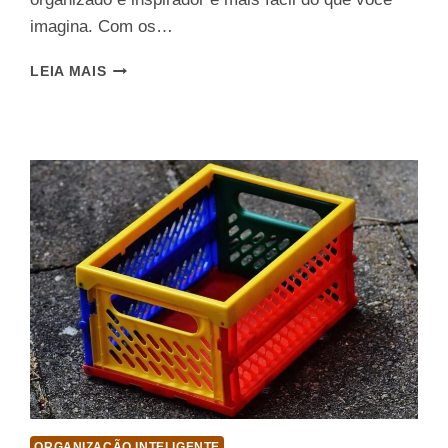
imagina. Com os…
5
LEIA MAIS
ORGANIZADORES
DE
PAPELARIA
CRIATIVOS
E
BARATOS
ORGANIZAÇÃO INTELIGENTE