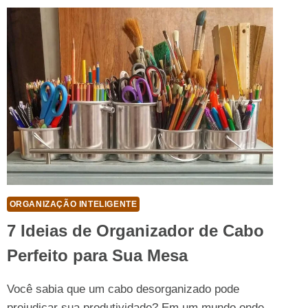
PEQUENAS
QUE
AMPLIAM
O
ESPAÇO
ORGANIZAÇÃO INTELIGENTE
7 Ideias de Organizador de Cabo
Perfeito para Sua Mesa
Você sabia que um cabo desorganizado pode
prejudicar sua produtividade? Em um mundo onde