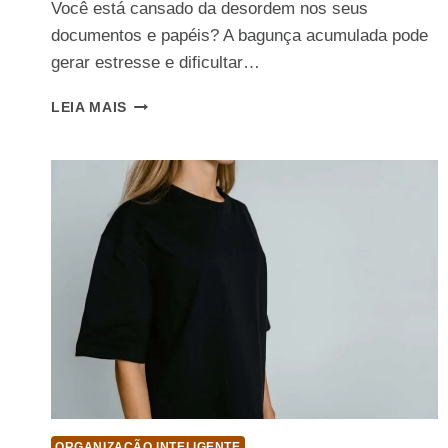
Você está cansado da desordem nos seus
documentos e papéis? A bagunça acumulada pode
gerar estresse e dificultar…
CAIXA
LEIA MAIS
ORGANIZADORA
PAPEL
E
DOCUMENTOS
PARA
ACABAR
COM
A
BAGUNÇA
ORGANIZAÇÃO INTELIGENTE