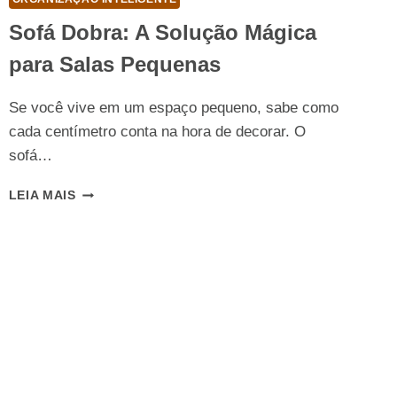
Sofá Dobra: A Solução Mágica
para Salas Pequenas
Se você vive em um espaço pequeno, sabe como
cada centímetro conta na hora de decorar. O
sofá…
SOFÁ
LEIA MAIS
DOBRA:
A
SOLUÇÃO
MÁGICA
PARA
SALAS
PEQUENAS