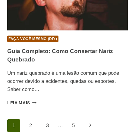
FAÇA VOCÊ MESMO (DIY)
Guia Completo: Como Consertar Nariz
Quebrado
Um nariz quebrado é uma lesão comum que pode
ocorrer devido a acidentes, quedas ou esportes.
Saber como…
GUIA
LEIA MAIS
COMPLETO:
COMO
CONSERTAR
Navegação
1
2
3
…
5
Página
NARIZ
QUEBRADO