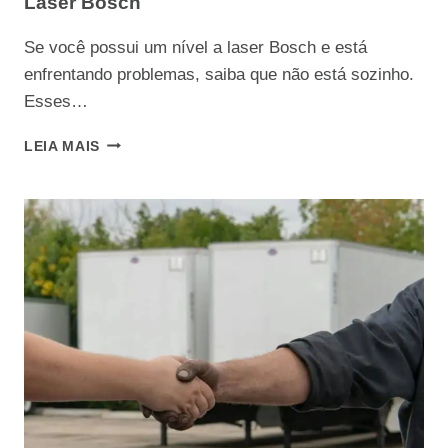
Laser Bosch
Se você possui um nível a laser Bosch e está
enfrentando problemas, saiba que não está sozinho.
Esses…
GUIA
LEIA MAIS
COMPLETO:
COMO
CONSERTAR
NÍVEL
A
LASER
BOSCH