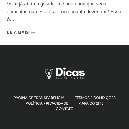
Você já abriu a geladeira e percebeu que seus
alimentos não estão tão frios quanto deveriam? Essa
é…
GELADEIRA
LEIA MAIS
NÃO
GELA?
5
CAUSAS
COMUNS
E
SOLUÇÕES
RÁPIDAS
PÁGINA DE TRANSPARÊNCIA
TERMOS E CONDIÇÕES
POLÍTICA PRIVACIDADE
MAPA DO SITE
CONTATO