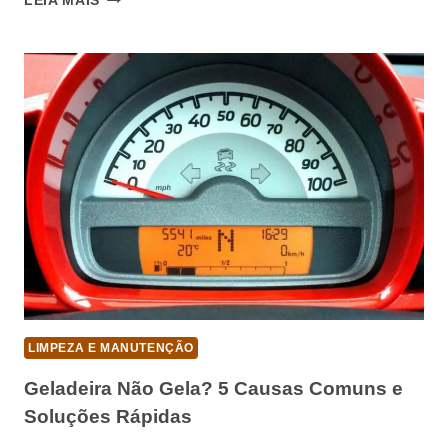
LEIA MAIS
DE
PAREDE
EM
BANHEIRO
PEQUENO
FUNCIONA?
LIMPEZA E MANUTENÇÃO
Geladeira Não Gela? 5 Causas Comuns e
Soluções Rápidas