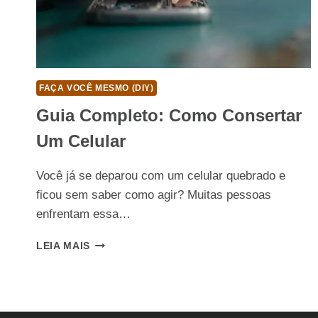
FAÇA VOCÊ MESMO (DIY)
Guia Completo: Como Consertar
Um Celular
Você já se deparou com um celular quebrado e
ficou sem saber como agir? Muitas pessoas
enfrentam essa…
GUIA
LEIA MAIS
COMPLETO:
COMO
CONSERTAR
UM
CELULAR