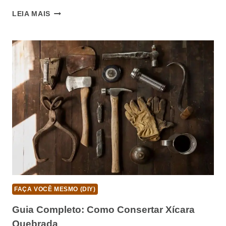
GUIA
LEIA MAIS
COMPLETO:
COMO
CONSERTAR
XICARA
DE
PORCELANA
FAÇA VOCÊ MESMO (DIY)
Guia Completo: Como Consertar Xícara
Quebrada